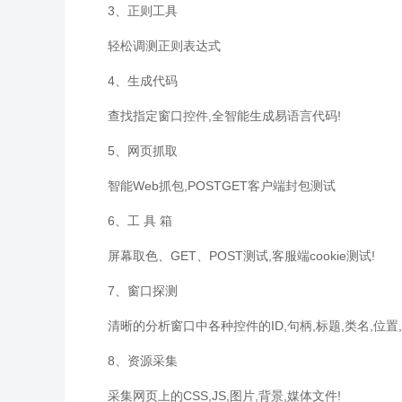
3、正则工具
轻松调测正则表达式
4、生成代码
查找指定窗口控件,全智能生成易语言代码!
5、网页抓取
智能Web抓包,POSTGET客户端封包测试
6、工 具 箱
屏幕取色、GET、POST测试,客服端cookie测试!
7、窗口探测
清晰的分析窗口中各种控件的ID,句柄,标题,类名,位置,
8、资源采集
采集网页上的CSS,JS,图片,背景,媒体文件!