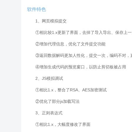
软件特色
1、网页模拟提交
①相比较1.x更新了界面，去掉了导入导出、保存上
②增加代理信息，优化了文件提交功能
③返回数据解码更加人性化，提交一次，编码不对，
④增加生成代码的预览窗口，以防止剪切板被占用
2、JS模拟调试
①相比1.x，整合了RSA、AES加密测试
②优化了部分js加载写法
3、正则表达式
①相比1.x，大幅度修改了界面