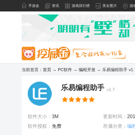
手游金
资讯
游戏排行榜
美女图片
游
当前首页：
首页
→
PC软件
→
编程开发
→ 乐易编程助手 v1.
乐易编程助手
v1.7
软件大小：
3M
更新时间：
201
软件授权：
免费
所属分类：
编