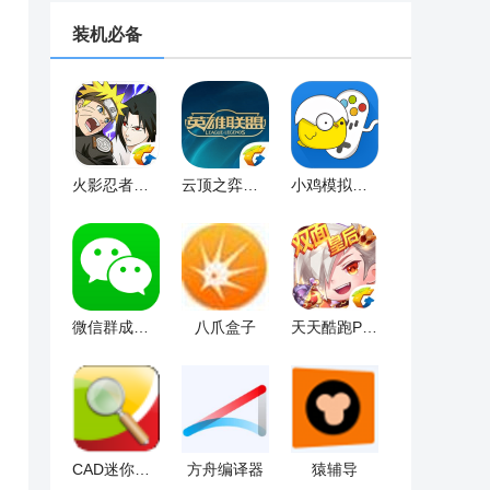
装机必备
火影忍者手游电脑版
云顶之弈卡盟辅助
小鸡模拟器PC版
微信群成员提取工具
八爪盒子
天天酷跑PC版
CAD迷你看图官方版
方舟编译器
猿辅导