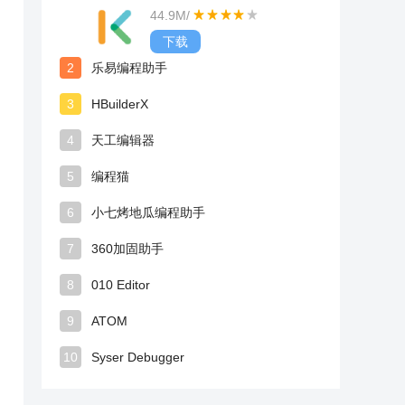
44.9M
/
下载
2
乐易编程助手
3
HBuilderX
4
天工编辑器
5
编程猫
6
小七烤地瓜编程助手
7
360加固助手
8
010 Editor
9
ATOM
10
Syser Debugger